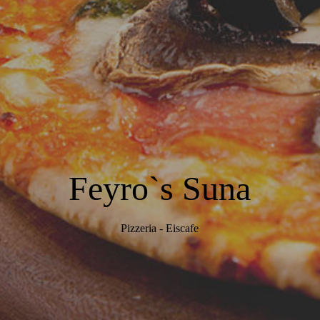
Feyro`s Suna
Pizzeria - Eiscafe