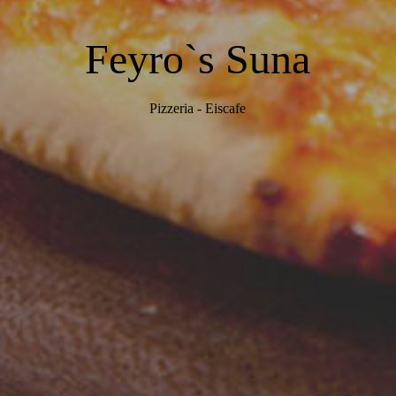
Feyro`s Suna
Pizzeria - Eiscafe